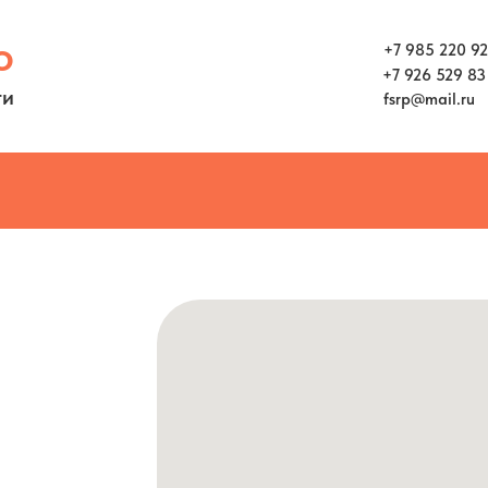
о
+7 985 220 92
+7 926 529 83
ги
fsrp@mail.ru