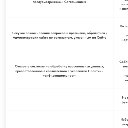
предусмотренными Соглашением
прои
испол
Не п
В случае возникновения вопросов и претензий, обратиться к
р
Администрации сайта по реквизитам, указанным на Сайте
нар
Собл
Отозвать согласие на обработку персональных данных,
не
предоставленное в соответствии с условиями Политики
конфиденциальности
п
и
Не 
фун
Избе
рез